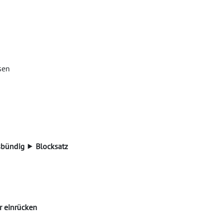
sen
sbündig
⯈
Blocksatz
r einrücken