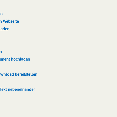
en
en Webseite
laden
en
ument hochladen
wnload bereitstellen
 Text nebeneinander