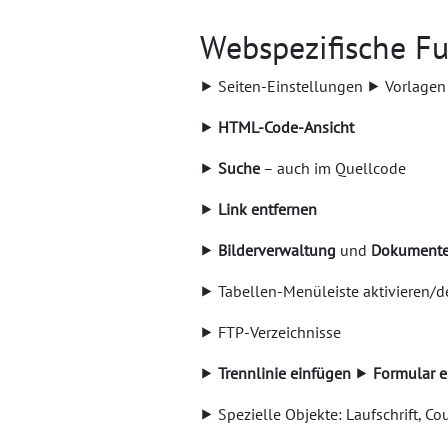
Webspezifische F
⯈ Seiten-Einstellungen ⯈ Vorlage
⯈
HTML-Code-Ansicht
⯈
Suche
– auch im Quellcode
⯈
Link entfernen
⯈
Bilderverwaltung
und
Dokumente
⯈ Tabellen-Menüleiste aktivieren/d
⯈ FTP-Verzeichnisse
⯈
Trennlinie einfügen
⯈
Formular e
⯈ Spezielle Objekte: Laufschrift, C