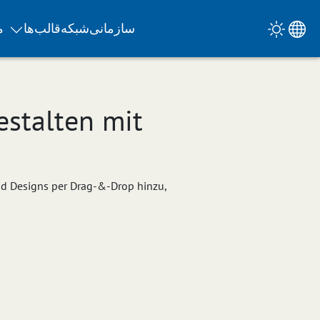
سازمانی
شبکه
قالب‌ها
م
estalten mit
nd Designs per Drag-&-Drop hinzu,