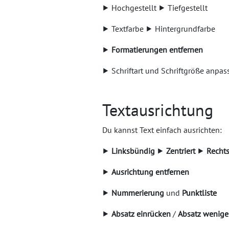
⯈ Hochgestellt ⯈ Tiefgestellt
⯈ Textfarbe ⯈ Hintergrundfarbe
⯈
Formatierungen entfernen
⯈ Schriftart und Schriftgröße anpas
Textausrichtung
Du kannst Text einfach ausrichten:
⯈
Linksbündig
⯈
Zentriert
⯈
Recht
⯈
Ausrichtung entfernen
⯈
Nummerierung
und
Punktliste
⯈
Absatz einrücken
/
Absatz wenige