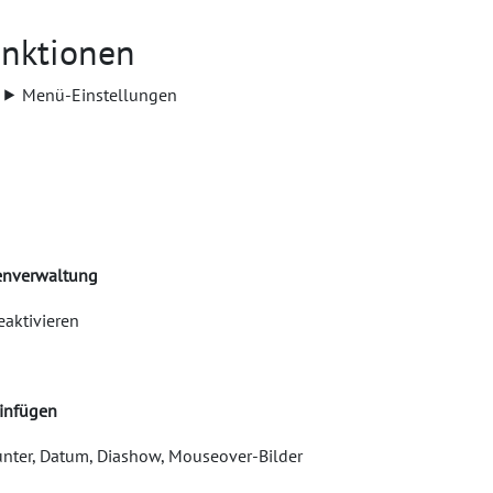
unktionen
n ⯈ Menü-Einstellungen
nverwaltung
eaktivieren
infügen
ounter, Datum, Diashow, Mouseover-Bilder