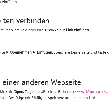
 einfügen
eiten verbinden
ite. Markiere Text oder Bild ⯈ klicke auf
Link einfügen
.
eite ⯈
Übernehmen
⯈
Einfügen
. Speichere Deine Seite und teste 
u einer anderen Webseite
f
Link einfügen
. Trage die URL ein, z. B.
https://www.bluetronix.
nster. Bestätige mit
Einfügen
, speichere und teste den Link.