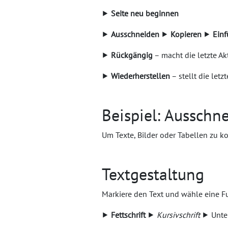
⯈
Seite neu beginnen
⯈
Ausschneiden
⯈
Kopieren
⯈
Ein
⯈
Rückgängig
– macht die letzte A
⯈
Wiederherstellen
– stellt die let
Beispiel: Ausschn
Um Texte, Bilder oder Tabellen zu ko
Textgestaltung
Markiere den Text und wähle eine F
⯈
Fettschrift
⯈
Kursivschrift
⯈ Unter