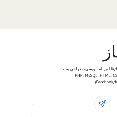
از
برنامه‌نویسی، طراحی وب، UX/UI، اپلیکیشن‌های موبایل، عملکرد، امنیت، بازاریابی - همه آنچه پروژه‌ها را قوی می‌کند. تمرکز فنی: Java،
ن: Figma، Canva، Google Ads، Meta Ads