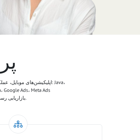
پرو
(Facebook/Instagram)، TikTok Ads، LinkedIn Ads، بازاریابی رسانه‌های اجتماعی، ردیابی/تحلیل.