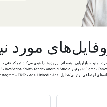
فایل‌های مورد نی
PHP، MySQL، HTML، CSS، JavaScript، Swift، Xcode، Android Studio. همچنی