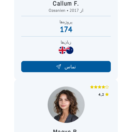
Callum F.
Ozeanien • از 2017
پروژه‌ها
174
زبان‌ها
تماس
4,2
Maeve B.